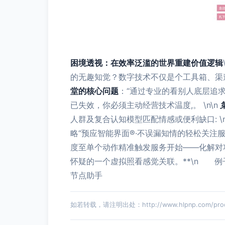
困境透视：在效率泛滥的世界重建价值逻辑
的无趣知觉？数字技术不仅是个工具箱、
堂的核心问题
：“通过专业的看别人底层追
已失效，你必须主动经营技术温度,。 \n\n
人群及复合认知模型匹配情感或便利缺口: \n
略“预应智能界面®·不误漏知情的轻松关注服
度至单个动作精准触发服务开始——化解对
怀疑的一个虚拟照看感觉关联。**\n 例
节点助手
如若转载，请注明出处：http://www.hlpnp.com/produ