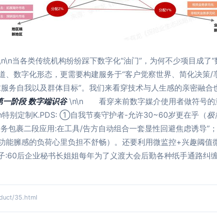
\n\n当各类传统机构纷纷踩下数字化“油门”，为何不少项目成了
渠道、数字化形态，更需要构建服务于“客户觉察世界、简化决
求服务自我以及群体目标”。我们来看穿技术与人生感的亲密融合
第一阶段 数字端识谷
\n\n 看穿来前数字媒介使用者做符号的意
特别定制K.PDS: ①自我节奏守护者-允许30~60岁更在乎（
极
务包裹二段应用:在工具/告方自动组合一套显性回避焦虑诱导”；
功能臃感的负荷心里负担不舒畅）。还要利用微监控+兴趣阈值
子:60后企业秘书长姐姐每年为了义渡大会后勤各种纸手通路纠
ct/35.html