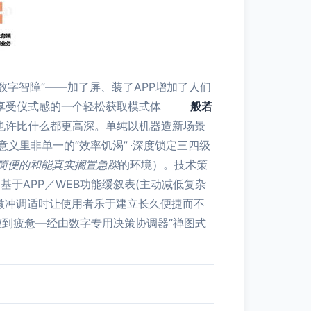
“数字智障”——加了屏、装了APP增加了人们
策/享受仪式感的一个轻松获取模式体
般若
也许比什么都更高深。单纯以机器造新场景
义里非单一的“效率饥渴” ·深度锁定三四级
简便的和能真实搁置急躁
的环境）。技术策
基于APP／WEB功能缓叙表(主动减低复杂
微冲调适时让使用者乐于建立长久便捷而不
缠到疲惫—经由数字专用决策协调器“禅图式